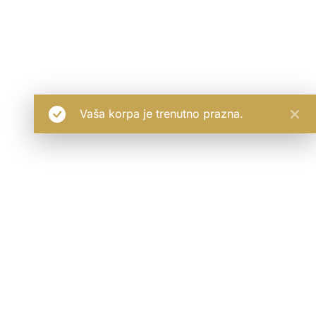
Vaša korpa je trenutno prazna.
Pratite najnovija dešavanja